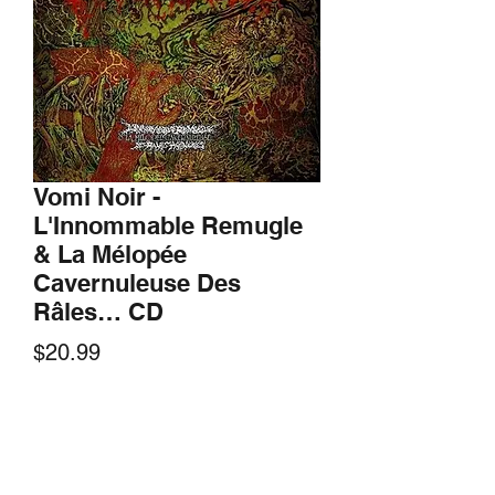
Vomi Noir -
L'Innommable Remugle
& La Mélopée
Cavernuleuse Des
Râles… CD
Price
$20.99
Quantity
*